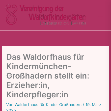
Zum
Inhalt
springen
Das Waldorfhaus für
Kindermünchen-
Großhadern stellt ein:
Erzieher:in,
Kinderpfleger:in
Von
Waldorfhaus für Kinder Großhadern
/
19. März
2025