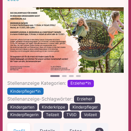
Vorheriges
Nächst
Stellenanzeige Kategorien:
Erzieher*in
Kinderpfleger*in
Stellenanzeige-Schlagwörter:
Erzieher
Kindergarten
Kinderkrippe
Kinderpfleger
Kinderpflegerin
Teilzeit
TVöD
Vollzeit