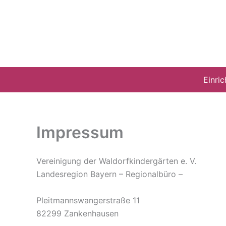
Zum
Inhalt
springen
Einri
Impressum
Vereinigung der Waldorfkindergärten e. V.
Landesregion Bayern – Regionalbüro –
Pleitmannswangerstraße 11
82299 Zankenhausen