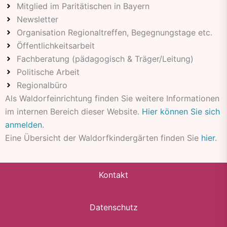
Mitglied im Paritätischen in Bayern
Newsletter
Organisation Regionaltreffen, Begegnungstage etc.
Öffentlichkeitsarbeit
Fachberatung (pädagogisch & Träger/Leitung)
Politische Arbeit
Regionalbüro
Als Waldorfeinrichtung finden Sie weitere Informationen
im internen Bereich dieser Website.
Hier können Sie sich
anmelden
.
Eine Übersicht der Waldorfkindergärten finden Sie
hier
.
Kontakt
Datenschutz