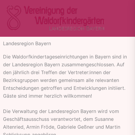
Zum
Inhalt
springen
Landesregion Bayern
Die Waldorfkindertageseinrichtungen in Bayern sind in
der Landesregion Bayern zusammengeschlossen. Auf
den jährlich drei Treffen der Vertreter:innen der
Bezirksgruppen werden gemeinsam alle relevanten
Entscheidungen getroffen und Entwicklungen initiiert.
Gäste sind immer herzlich willkommen!
Die Verwaltung der Landesregion Bayern wird vom
Geschäftsausschuss verantwortet, dem Susanne
Altenried, Armin Fröde, Gabriele Geßner und Martin
Schlicksupp angehören.