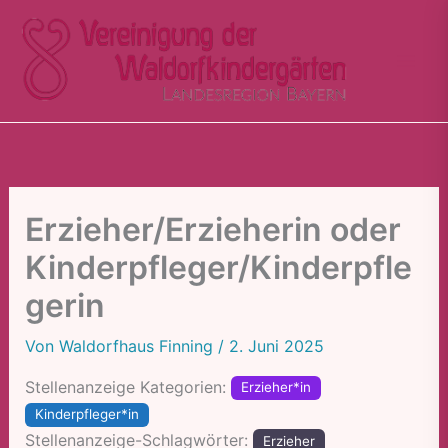
Zum
Inhalt
springen
Erzieher/Erzieherin oder
Kinderpfleger/Kinderpfle
gerin
Von
Waldorfhaus Finning
/
2. Juni 2025
Stellenanzeige Kategorien:
Erzieher*in
Kinderpfleger*in
Stellenanzeige-Schlagwörter:
Erzieher