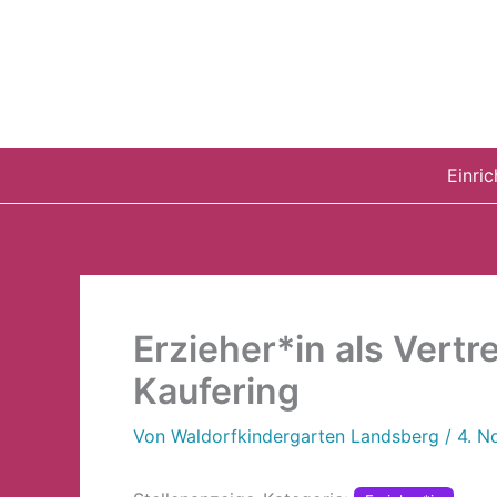
Zum
Inhalt
springen
Einri
Erzieher*in als Vertr
Kaufering
Von
Waldorfkindergarten Landsberg
/
4. N