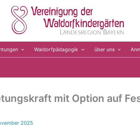
chtungen
Waldorfpädagogik
über uns
Anm
etungskraft mit Option auf Fe
ovember 2025