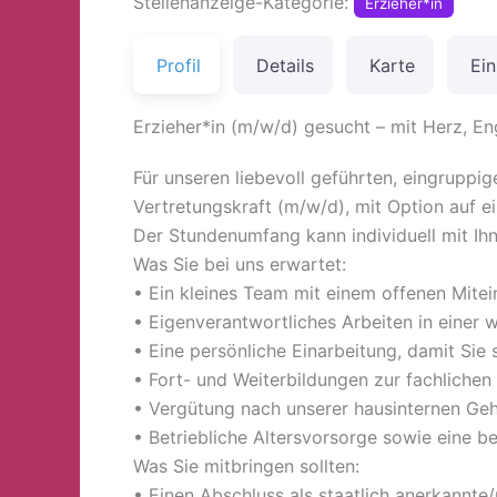
Stellenanzeige-Kategorie:
Erzieher*in
Profil
Details
Karte
Ein
Erzieher*in (m/w/d) gesucht – mit Herz, 
Für unseren liebevoll geführten, eingrupp
Vertretungskraft (m/w/d), mit Option auf ei
Der Stundenumfang kann individuell mit I
Was Sie bei uns erwartet:
• Ein kleines Team mit einem offenen Mite
• Eigenverantwortliches Arbeiten in einer
• Eine persönliche Einarbeitung, damit Sie
• Fort- und Weiterbildungen zur fachlichen
• Vergütung nach unserer hausinternen Geh
• Betriebliche Altersvorsorge sowie eine b
Was Sie mitbringen sollten:
• Einen Abschluss als staatlich anerkannte/