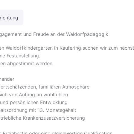
richtung
Engagement und Freude an der Waldorfpädagogik
igen Waldorfkindergarten in Kaufering suchen wir zum nächs
ne Festanstellung.
hnen abgestimmt werden.
inander
 wertschätzenden, familiären Atmosphäre
 sich von Anfang an wohlfühlen
 und persönlichen Entwicklung
altsordnung mit 13. Monatsgehalt
etriebliche Krankenzusatzversicherung
r Erzieher*in oder eine gleichwertige Qualifikation