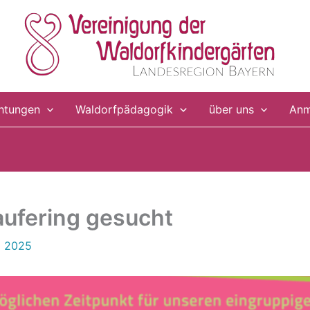
chtungen
Waldorfpädagogik
über uns
Anm
aufering gesucht
li 2025