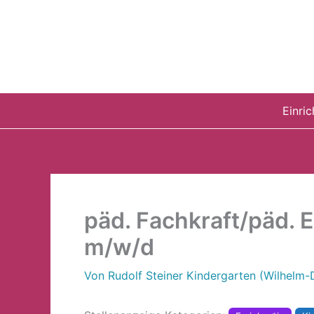
Zum
Inhalt
springen
Einri
päd. Fachkraft/päd. 
m/w/d
Von
Rudolf Steiner Kindergarten (Wilhelm