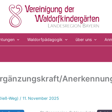
chtungen
Waldorfpädagogik
über uns
Anm
Ergänzungskraft/Anerkennung
-Dieß-Weg)
/
11. November 2025