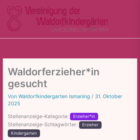
Zum
Inhalt
springen
Waldorferzieher*in
gesucht
Von
Waldorfkindergarten Ismaning
/
31. Oktober
2025
Stellenanzeige-Kategorie:
Erzieher*in
Stellenanzeige-Schlagwörter:
Erzieher
Kindergarten