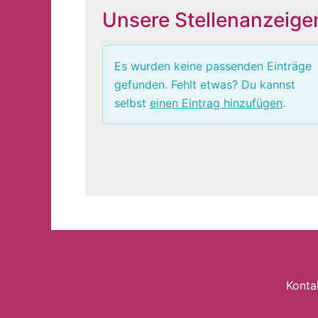
Unsere Stellenanzeige
Es wurden keine passenden Einträge
gefunden. Fehlt etwas? Du kannst
selbst
einen Eintrag hinzufügen
.
Konta