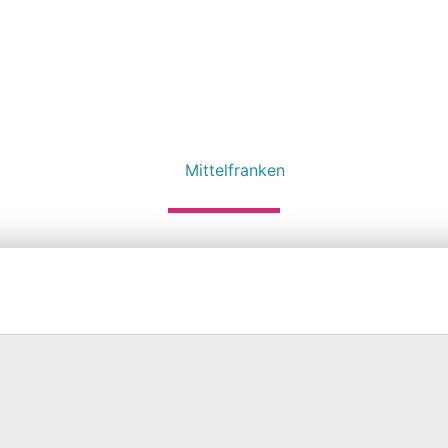
INDERGARTEN H
ELLENBACH
Mittelfranken