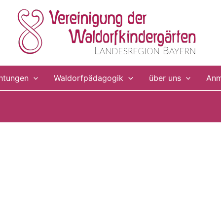
chtungen
Waldorfpädagogik
über uns
Anm