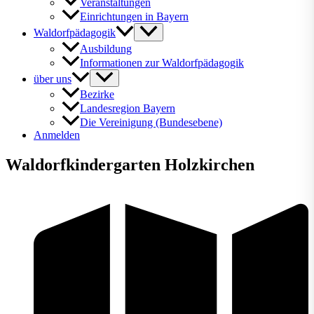
Veranstaltungen
Einrichtungen in Bayern
Waldorfpädagogik
Ausbildung
Informationen zur Waldorfpädagogik
über uns
Bezirke
Landesregion Bayern
Die Vereinigung (Bundesebene)
Anmelden
Waldorfkindergarten Holzkirchen