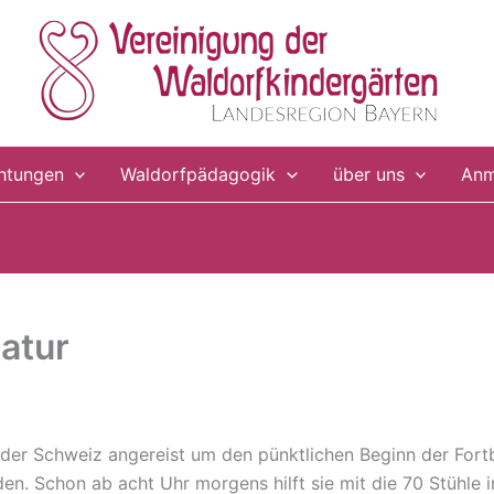
chtungen
Waldorfpädagogik
über uns
Anm
atur
 der Schweiz angereist um den pünktlichen Beginn der Fort
en. Schon ab acht Uhr morgens hilft sie mit die 70 Stühle 