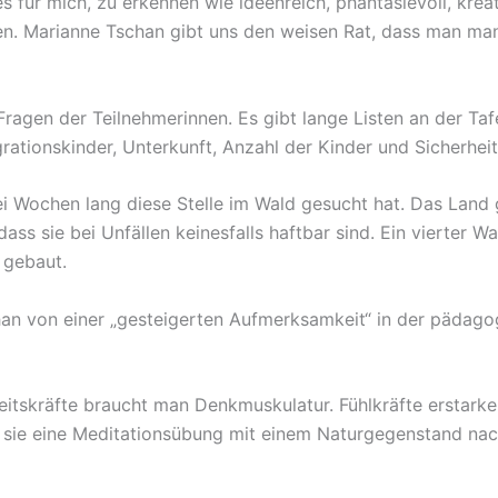
es für mich, zu erkennen wie ideenreich, phantasievoll, kre
en. Marianne Tschan gibt uns den weisen Rat, dass man ma
Fragen der Teilnehmerinnen. Es gibt lange Listen an der Taf
grationskinder, Unterkunft, Anzahl der Kinder und Sicherheit
ei Wochen lang diese Stelle im Wald gesucht hat. Das Land
ass sie bei Unfällen keinesfalls haftbar sind. Ein vierter 
 gebaut.
chan von einer „gesteigerten Aufmerksamkeit“ in der pädago
eitskräfte braucht man Denkmuskulatur. Fühlkräfte erstarke
t sie eine Meditationsübung mit einem Naturgegenstand na