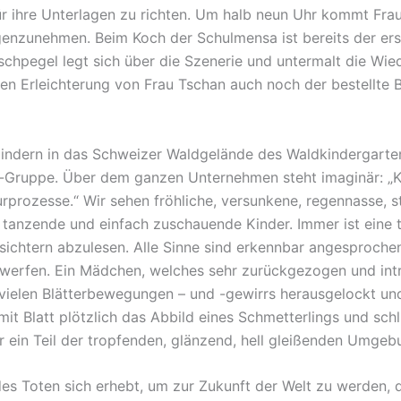
ür ihre Unterlagen zu richten. Um halb neun Uhr kommt Fra
enzunehmen. Beim Koch der Schulmensa ist bereits der ers
chpegel legt sich über die Szenerie und untermalt die Wied
en Erleichterung von Frau Tschan auch noch der bestellte B
Kindern in das Schweizer Waldgelände des Waldkindergarte
-Gruppe. Über dem ganzen Unternehmen steht imaginär: „Ki
urprozesse.“ Wir sehen fröhliche, versunkene, regennasse,
e, tanzende und einfach zuschauende Kinder. Immer ist eine
ichtern abzulesen. Alle Sinne sind erkennbar angesprochen.
ub werfen. Ein Mädchen, welches sehr zurückgezogen und in
vielen Blätterbewegungen – und -gewirrs herausgelockt und i
it Blatt plötzlich das Abbild eines Schmetterlings und schl
 ein Teil der tropfenden, glänzend, hell gleißenden Umgeb
es Toten sich erhebt, um zur Zukunft der Welt zu werden, 