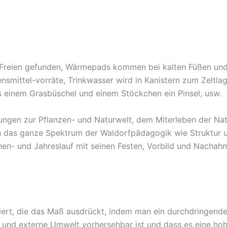
m Freien gefunden, Wärmepads kommen bei kalten Füßen und
ensmittel-vorräte, Trinkwasser wird in Kanistern zum Zeltlag
 einem Grasbüschel und einem Stöckchen ein Pinsel, usw.
hungen zur Pflanzen- und Naturwelt, dem Miterleben der Na
ch das ganze Spektrum der Waldorfpädagogik wie Struktur u
hen- und Jahreslauf mit seinen Festen, Vorbild und Nachah
finiert, die das Maß ausdrückt, indem man ein durchdringen
e und externe Umwelt vorhersehbar ist und dass es eine ho