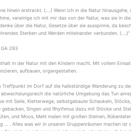
inne hinein erstreckt. (….) Wenn ich in die Natur hinausgehe,
hme, vereinige ich mit mir das von der Natur, was sie in di
enke über die Natur, Gesetze über sie ausspinne, da besch
twährendes Sterben und Werden miteinander verbunden. (….)“
e GA 293
alt in der Natur mit den Kindern macht. Mit vollem Einsat
enzieren, aufbauen, organgestalten.
 Treffpunkt im Dorf auf die halbstündige Wanderung zu d
d abwechslungsreich die natürliche Umgebung das Tun anregt
e mit Seile, Kletterwege, selbstgebaute Schaukeln, Stöcke,
e gebacken, Singen und Rhythmus dazu mit Stöcke und Ste
lüten, und Moos, Mehl malen mit großen Steinen, Rübenlate
ing … . Alles was wir in unseren Gruppenräumen machen ist