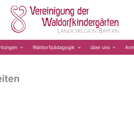
chtungen
Waldorfpädagogik
über uns
Anm
iten