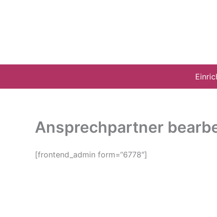
Zum
Inhalt
springen
Einri
Ansprechpartner bearbe
[frontend_admin form=“6778″]