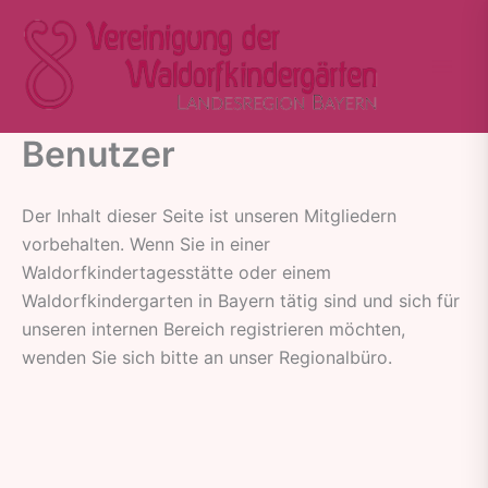
Zum
Inhalt
springen
Benutzer
Der Inhalt dieser Seite ist unseren Mitgliedern
vorbehalten. Wenn Sie in einer
Waldorfkindertagesstätte oder einem
Waldorfkindergarten in Bayern tätig sind und sich für
unseren internen Bereich registrieren möchten,
wenden Sie sich bitte an unser Regionalbüro.