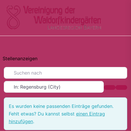
Zum
Inhalt
springen
Stellenanzeigen
Suchen nach
In der Nähe
Suchen
Adva
Es wurden keine passenden Einträge gefunden.
Fehlt etwas? Du kannst selbst
einen Eintrag
hinzufügen
.