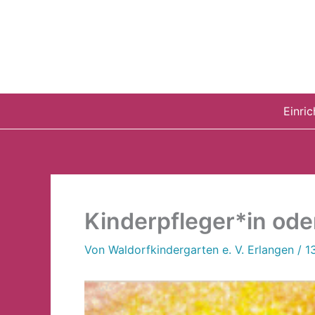
Zum
Inhalt
springen
Einri
Kinderpfleger*in ode
Von
Waldorfkindergarten e. V. Erlangen
/
1