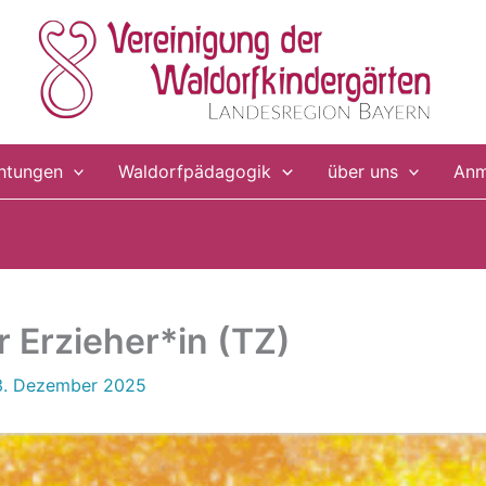
chtungen
Waldorfpädagogik
über uns
Anm
r Erzieher*in (TZ)
3. Dezember 2025