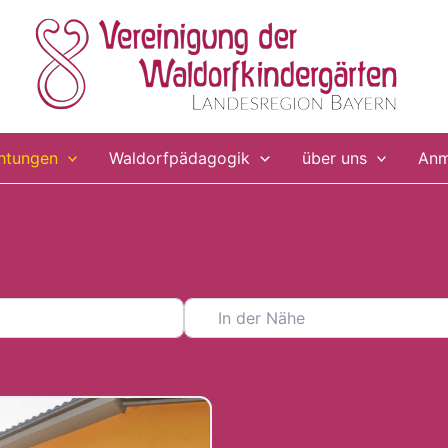
chtungen
Waldorfpädagogik
über uns
Anm
In der Nähe