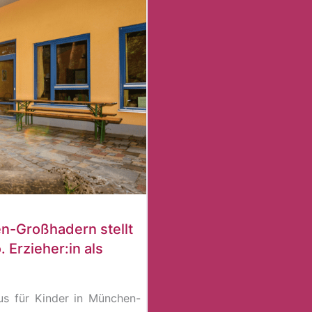
n-Großhadern stellt
. Erzieher:in als
us für Kinder in München-