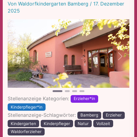
Von
Waldorfkindergarten Bamberg
/
17. Dezember
2025
Vorheriges
Nächst
Stellenanzeige Kategorien:
Erzieher*in
Kinderpfleger*in
Stellenanzeige-Schlagwörter:
Bamberg
Erzieher
Kindergarten
Kinderpfleger
Natur
Vollzeit
Waldorferzieher