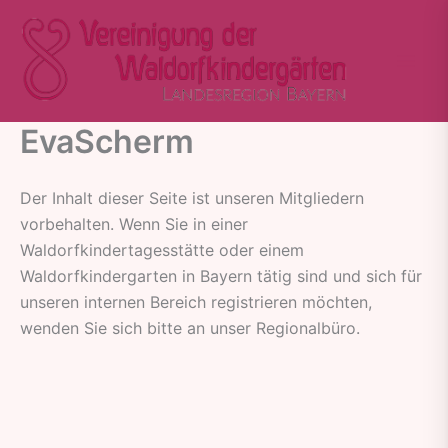
Zum
Inhalt
springen
EvaScherm
Der Inhalt dieser Seite ist unseren Mitgliedern
vorbehalten. Wenn Sie in einer
Waldorfkindertagesstätte oder einem
Waldorfkindergarten in Bayern tätig sind und sich für
unseren internen Bereich registrieren möchten,
wenden Sie sich bitte an unser Regionalbüro.