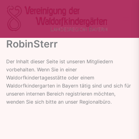
Zum
Inhalt
springen
RobinSterr
Der Inhalt dieser Seite ist unseren Mitgliedern
vorbehalten. Wenn Sie in einer
Waldorfkindertagesstätte oder einem
Waldorfkindergarten in Bayern tätig sind und sich für
unseren internen Bereich registrieren möchten,
wenden Sie sich bitte an unser Regionalbüro.