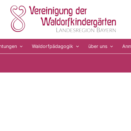
chtungen
Waldorfpädagogik
über uns
Anm