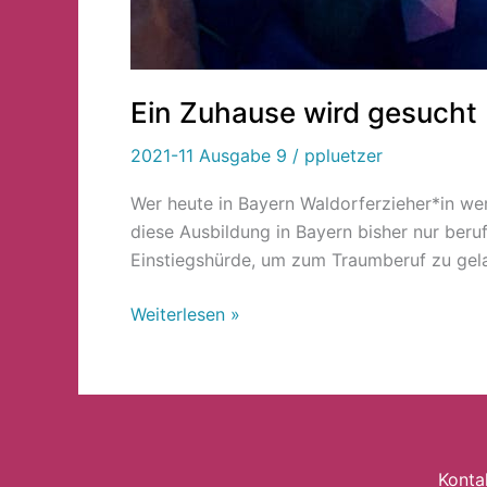
Ein Zuhause wird gesucht
2021-11 Ausgabe 9
/
ppluetzer
Wer heute in Bayern Waldorferzieher*in we
diese Ausbildung in Bayern bisher nur ber
Einstiegshürde, um zum Traumberuf zu gela
Weiterlesen »
Konta