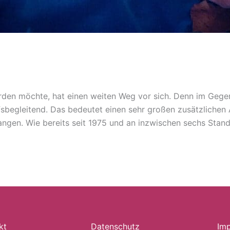
rden möchte, hat einen weiten Weg vor sich. Denn im Gege
ufsbegleitend. Das bedeutet einen sehr großen zusätzliche
ngen. Wie bereits seit 1975 und an inzwischen sechs Stand
kt
Datenschutz
Im