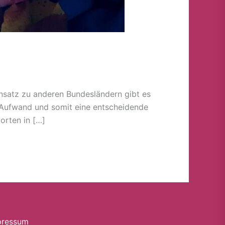
nsatz zu anderen Bundesländern gibt es
n Aufwand und somit eine entscheidende
orten in […]
pressum