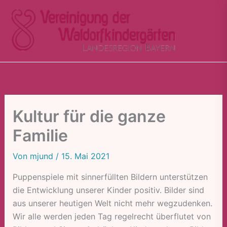
Zum
Inhalt
springen
Kultur für die ganze
Familie
Von
mjund
/
15. Mai 2021
Puppenspiele mit sinnerfüllten Bildern unterstützen
die Entwicklung unserer Kinder positiv. Bilder sind
aus unserer heutigen Welt nicht mehr wegzudenken.
Wir alle werden jeden Tag regelrecht überflutet von