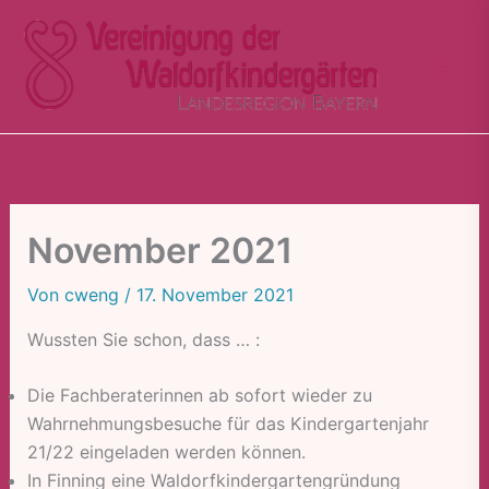
Zum
Inhalt
springen
November 2021
Von
cweng
/
17. November 2021
Wussten Sie schon, dass … :
Die Fachberaterinnen ab sofort wieder zu
Wahrnehmungsbesuche für das Kindergartenjahr
21/22 eingeladen werden können.
In Finning eine Waldorfkindergartengründung