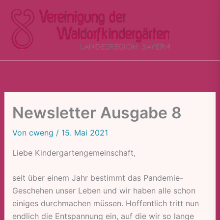
Zum
Inhalt
springen
Newsletter Ausgabe 8
Von
cweng
/
15. Mai 2021
Liebe Kindergartengemeinschaft,
seit über einem Jahr bestimmt das Pandemie-
Geschehen unser Leben und wir haben alle schon
einiges durchmachen müssen. Hoffentlich tritt nun
endlich die Entspannung ein, auf die wir so lange