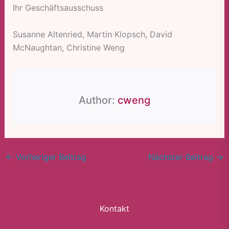
Ihr Geschäftsausschuss
Susanne Altenried, Martin Klopsch, David
McNaughtan, Christine Weng
Author:
cweng
←
Vorheriger Beitrag
Nächster Beitrag
→
Kontakt