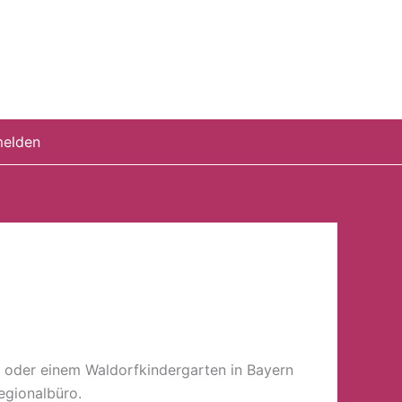
elden
te oder einem Waldorfkindergarten in Bayern
Regionalbüro.