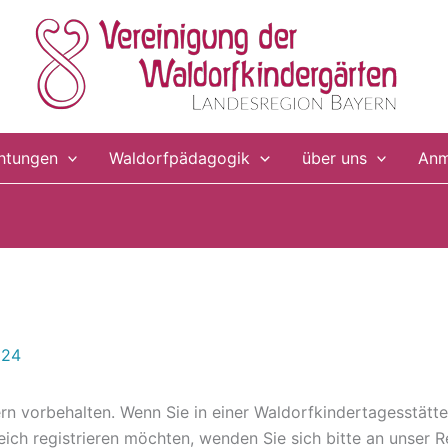
chtungen
Waldorfpädagogik
über uns
Anm
024
edern vorbehalten. Wenn Sie in einer Waldorfkindertagesstät
reich registrieren möchten, wenden Sie sich bitte an unser 