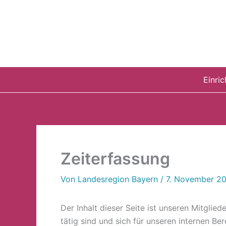
Zum
Inhalt
springen
Einri
Zeiterfassung
Von
Landesregion Bayern
/
7. November 2
Der Inhalt dieser Seite ist unseren Mitgli
tätig sind und sich für unseren internen Be