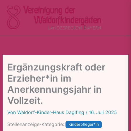
Zum
Inhalt
springen
Ergänzungskraft oder
Erzieher*in im
Anerkennungsjahr in
Vollzeit.
Von
Waldorf-Kinder-Haus Daglfing
/
16. Juli 2025
Stellenanzeige-Kategorie:
Kinderpfleger*in