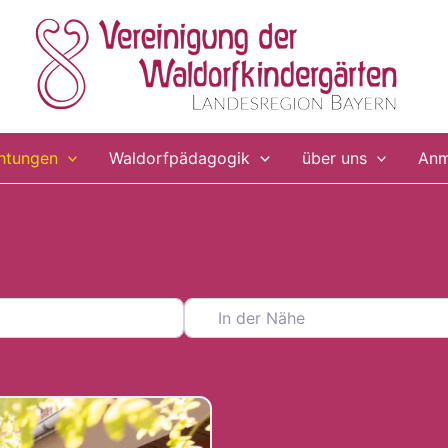
chtungen
Waldorfpädagogik
über uns
Anm
In der Nähe