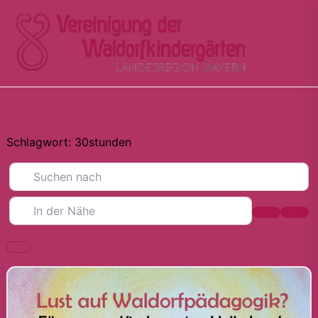
Zum
Inhalt
springen
Schlagwort: 30stunden
Suchen nach
In der Nähe
Suchen
Adva