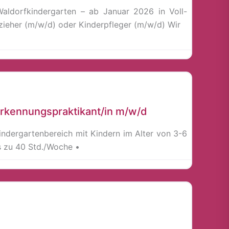
aldorfkindergarten – ab Januar 2026 in Voll-
rzieher (m/w/d) oder Kinderpfleger (m/w/d) Wir
rkennungspraktikant/in m/w/d
indergartenbereich mit Kindern im Alter von 3-6
is zu 40 Std./Woche •