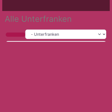
Alle Unterfranken
Teilregion
Suche in der Nähe
Suchen nach
In der Nähe
Such
Waldorfkindergarten Bamberg
1 Rattlerstraße
Waldorfkindergar