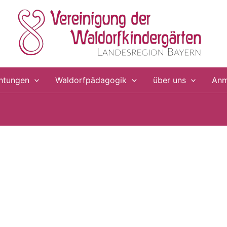
chtungen
Waldorfpädagogik
über uns
Anm