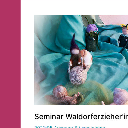
Seminar
Waldorferzieher’in
Seminar Waldorferzieher’i
2021-05 Ausgabe 8
/
smeidinger