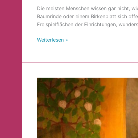
Die meisten Menschen wissen gar nicht, wie 
Baumrinde oder einem Birkenblatt sich offe
Freispielflächen der Einrichtungen, wunder
Weiterlesen »
Kultur
für
die
ganze
Familie