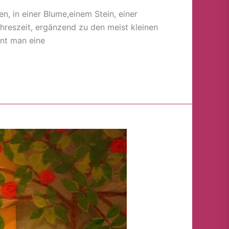
n, in einer Blume,einem Stein, einer
hreszeit, ergänzend zu den meist kleinen
ant man eine