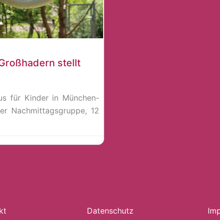
roßhadern stellt
us für Kinder in München-
rer Nachmittagsgruppe, 12
kt
Datenschutz
Im