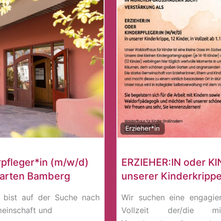
Erzieher*in
rpfleger*in (m/w/d)
ERZIEHER:IN oder KI
garten Bamberg
unserer Kinderkripp
 bist auf der Suche nach
Wir suchen eine engagier
meinschaft und
Vollzeit der/die m