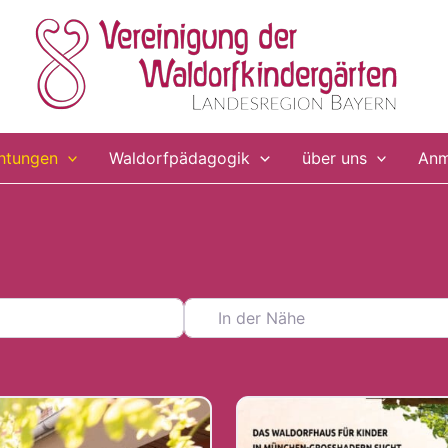
chtungen
Waldorfpädagogik
über uns
Anm
In der Nähe