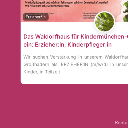
Erzieher*in
Das Waldorfhaus für Kindermünchen-G
ein: Erzieher:in, Kinderpfleger:in
Wir suchen Verstärkung in unserem Waldorfha
Großhadern als: ERZIEHER:IN (m/w/d) in unse
Kinder, in Teilzeit
Konta